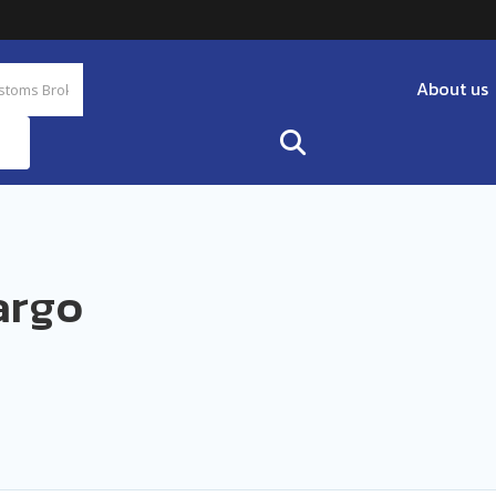
About us
argo